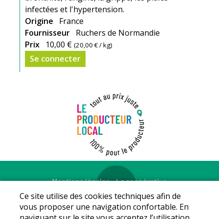
infectées et l'hypertension.
Origine
France
Fournisseur
Ruchers de Normandie
Prix
10,00 €
(
20,00 €
/ kg)
Se connecter
Mentions légales
-
La coopérative
© Copyright 2026 - LE PRODUCTEUR LOCAL - Tous droits
Ce site utilise des cookies techniques afin de
réservés - Conception :
Sarl Dynapse
vous proposer une navigation confortable. En
naviguant sur le site vous acceptez l’utilisation