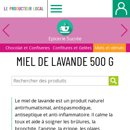
Le
producteur
Epicerie Sucrée
local
Chocolat et Confiseries
Confitures et Gelées
Miels et dérivés
MIEL DE LAVANDE 500 G
-
Le
Havre
Le miel de lavande est un produit naturel
antirhumatismal, antispasmodique,
antiseptique et anti-inflammatoire. Il calme la
toux et aide à soigner les brûlures, la
bronchite, l'angine, la grippe, les plaies