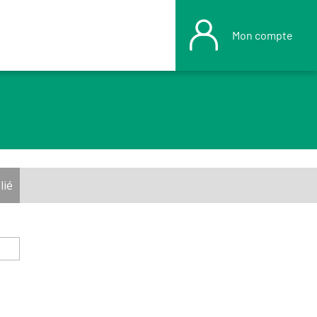
Mon compte
lié
(onglet actif)