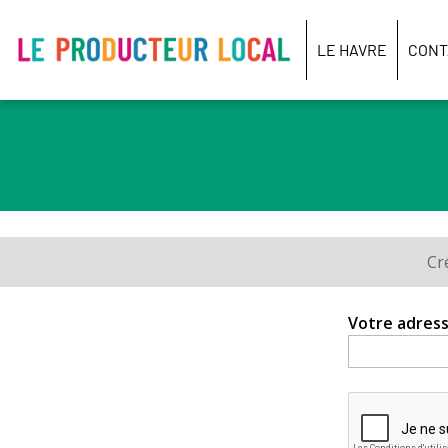
Le
producteur
LE HAVRE
CONT
local
-
Le
Havre
Cr
Onglets
principaux
Votre adress