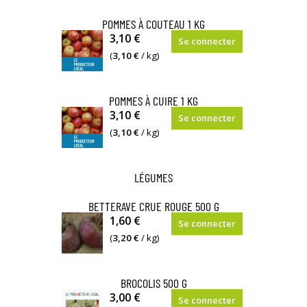
POMMES À COUTEAU 1 KG
Melrose
3,10 €
Se connecter
/
(
3,10 €
/ kg)
Idared
/
POMMES À CUIRE 1 KG
Cox
La
3,10 €
Se connecter
Boskoop
(
3,10 €
/ kg)
est
une
LÉGUMES
variété
à
BETTERAVE CRUE ROUGE 500 G
cuire
1,60 €
Se connecter
par
(
3,20 €
/ kg)
excellence
en
raison
BROCOLIS 500 G
de
3,00 €
Se connecter