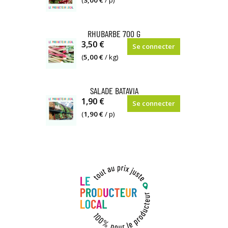
(
3,00 €
/ p)
que
le
chou
RHUBARBE 700 G
3,50 €
classique
Se connecter
(
5,00 €
/ kg)
SALADE BATAVIA
1,90 €
Se connecter
(
1,90 €
/ p)