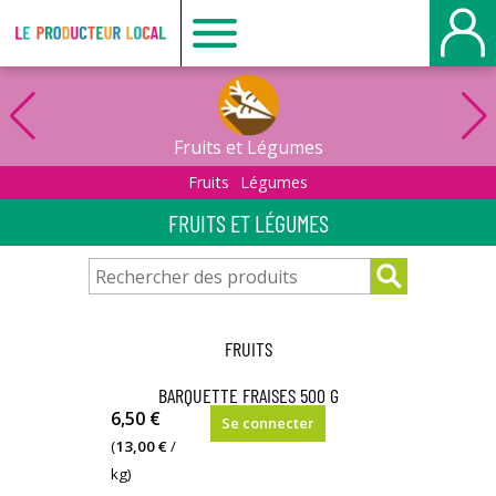
Le
producteur
Fruits et Légumes
local
Fruits
Légumes
FRUITS ET LÉGUMES
-
Le
FRUITS
Havre
BARQUETTE FRAISES 500 G
6,50 €
Se connecter
(
13,00 €
/
kg)