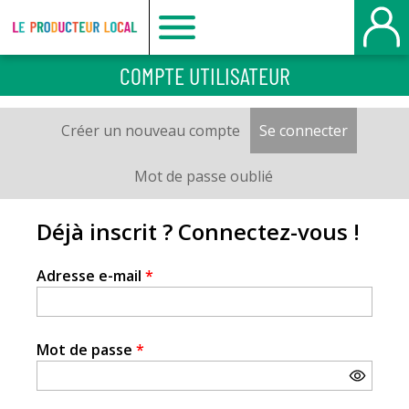
Le
COMPTE UTILISATEUR
producteur
Créer un nouveau compte
Se connecter
(onglet a
Onglets
local
principaux
Mot de passe oublié
-
Déjà inscrit ? Connectez-vous !
Le
Adresse e-mail
*
Havre
Mot de passe
*