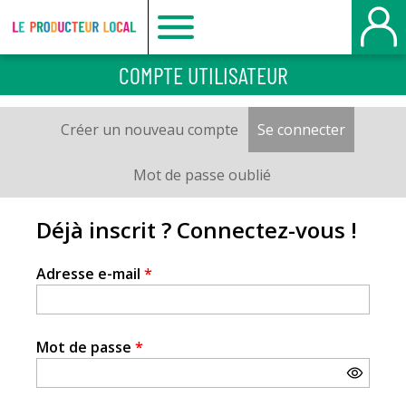
Le
COMPTE UTILISATEUR
producteur
Créer un nouveau compte
Se connecter
(onglet a
Onglets
local
principaux
Mot de passe oublié
-
Déjà inscrit ? Connectez-vous !
Le
Adresse e-mail
*
Havre
Mot de passe
*