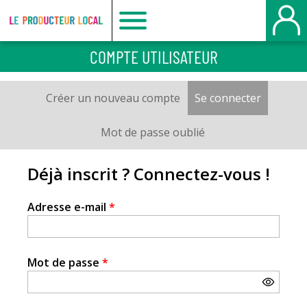
Le
COMPTE UTILISATEUR
producteur
Créer un nouveau compte
Se connecter
(onglet a
Onglets
local
principaux
Mot de passe oublié
-
Déjà inscrit ? Connectez-vous !
Le
Adresse e-mail
*
Havre
Mot de passe
*