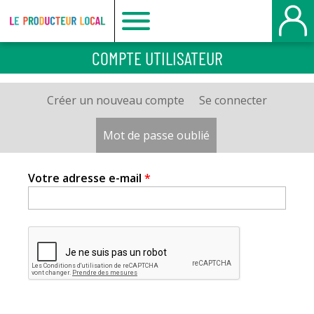
Le
COMPTE UTILISATEUR
producteur
Créer un nouveau compte
Se connecter
Onglets
local
principaux
Mot de passe oublié
(onglet actif)
-
Votre adresse e-mail
*
Le
Havre