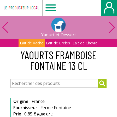
Le
producteur
Yaourt et Dessert
local
Lait de Vache
Lait de Brebis
Lait de Chèvre
YAOURTS FRAMBOISE
-
FONTAINE 13 CL
Le
Havre
Origine
France
Fournisseur
Ferme Fontaine
Prix
0,85 €
(
6,80 €
/ L)