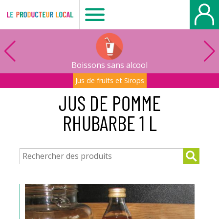
Le
producteur
Boissons sans alcool
local
Jus de fruits et Sirops
JUS DE POMME
-
RHUBARBE 1 L
Le
Havre