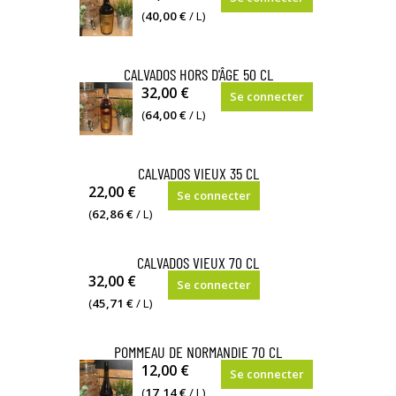
vol.
(
40,00 €
/ L)
CALVADOS HORS D'ÂGE 50 CL
42%
32,00 €
Se connecter
vol.
(
64,00 €
/ L)
CALVADOS VIEUX 35 CL
42%
22,00 €
Se connecter
vol.
(
62,86 €
/ L)
CALVADOS VIEUX 70 CL
42%
32,00 €
Se connecter
vol.
(
45,71 €
/ L)
POMMEAU DE NORMANDIE 70 CL
16,5%
12,00 €
Se connecter
vol.
(
17,14 €
/ L)