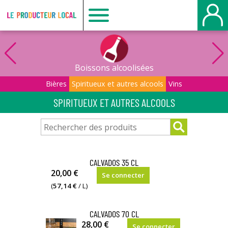
Le
producteur
Boissons alcoolisées
local
Bières
Spiritueux et autres alcools
Vins
SPIRITUEUX ET AUTRES ALCOOLS
-
Le
CALVADOS 35 CL
Havre
42%
20,00 €
Se connecter
vol.
(
57,14 €
/ L)
CALVADOS 70 CL
42%
28,00 €
Se connecter