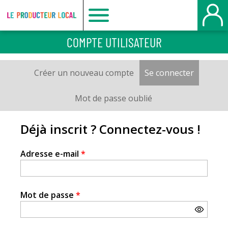
Le
COMPTE UTILISATEUR
producteur
Créer un nouveau compte
Se connecter
(onglet a
Onglets
local
principaux
Mot de passe oublié
-
Déjà inscrit ? Connectez-vous !
Le
Adresse e-mail
*
Havre
Mot de passe
*