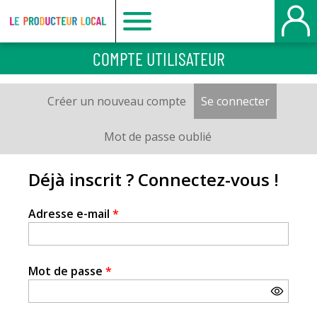
Le
COMPTE UTILISATEUR
producteur
Créer un nouveau compte
Se connecter
(onglet a
Onglets
local
principaux
Mot de passe oublié
-
Déjà inscrit ? Connectez-vous !
Le
Adresse e-mail
*
Havre
Mot de passe
*