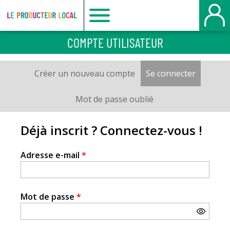
Le
COMPTE UTILISATEUR
producteur
Créer un nouveau compte
Se connecter
(onglet a
Onglets
local
principaux
Mot de passe oublié
-
Déjà inscrit ? Connectez-vous !
Le
Adresse e-mail
*
Havre
Mot de passe
*