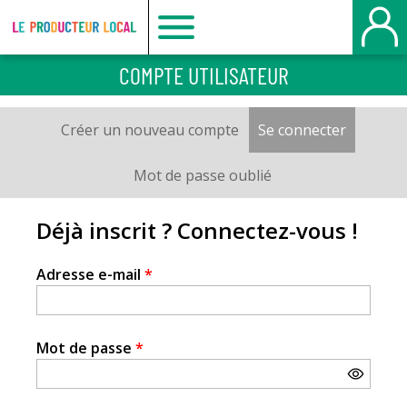
Le
COMPTE UTILISATEUR
producteur
Créer un nouveau compte
Se connecter
(onglet a
Onglets
local
principaux
Mot de passe oublié
-
Déjà inscrit ? Connectez-vous !
Le
Adresse e-mail
*
Havre
Mot de passe
*