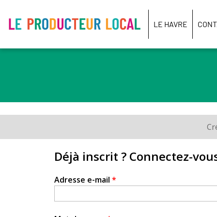
Le
producteur
LE HAVRE
CONT
local
-
Le
Havre
Cr
Onglets
principaux
Déjà inscrit ? Connectez-vous
Adresse e-mail
*