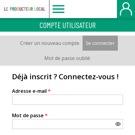
Le
COMPTE UTILISATEUR
producteur
Créer un nouveau compte
Se connecter
(onglet a
Onglets
local
principaux
Mot de passe oublié
-
Déjà inscrit ? Connectez-vous !
Le
Adresse e-mail
*
Havre
Mot de passe
*