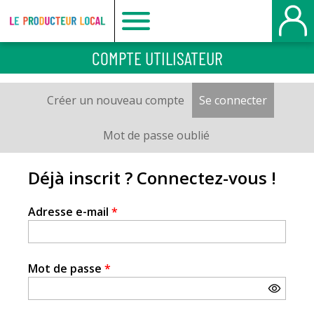
Le
COMPTE UTILISATEUR
producteur
Créer un nouveau compte
Se connecter
(onglet a
Onglets
local
principaux
Mot de passe oublié
-
Déjà inscrit ? Connectez-vous !
Le
Adresse e-mail
*
Havre
Mot de passe
*